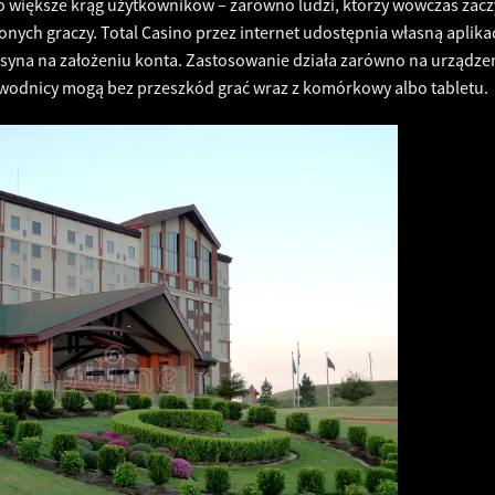
 to większe krąg użytkowników – zarówno ludzi, którzy wówczas zac
onych graczy. Total Casino przez internet udostępnia własną aplika
yna na założeniu konta. Zastosowanie działa zarówno na urządze
awodnicy mogą bez przeszkód grać wraz z komórkowy albo tabletu.