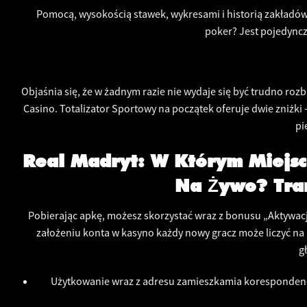
Pomocą, wysokością stawek, wykresami i historią zakładów.
poker? Jest pojedyncza
Objaśnia się, że w żadnym razie nie wydaje się być trudno roz
Casino. Totalizator Sportowy na początek oferuje dwie zniżki
pi
Real Madryt: W Którym Miejsc
Na Żywo? Tra
Pobierając apkę, możesz skorzystać wraz z bonusu „Aktywacja 
założeniu konta w kasyno każdy nowy gracz może liczyć na
g
Użytkowanie wraz z adresu zamieszkamia korespondency