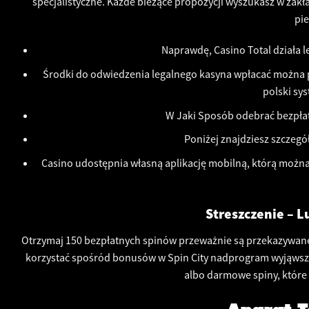
specjalistyczne. Każde bieżące propozycji wyszukasz w zak
pie
Naprawdę, Casino Total działa l
Środki do odwiedzenia legalnego kasyna wpłacać można pr
polski sy
W Jaki Sposób odebrać bezpłat
Poniżej znajdziesz szczegó
Casino udostępnia własną aplikację mobilną, którą możn
Streszczenie – L
Otrzymaj 150 bezpłatnych spinów przeważnie są przekazywane 
korzystać spośród bonusów w Spin City nadprogram wyjąwszy
albo darmowe spiny, które 