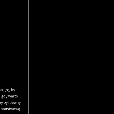
a grę, by
 gdy warto
by był pewny
z państwową