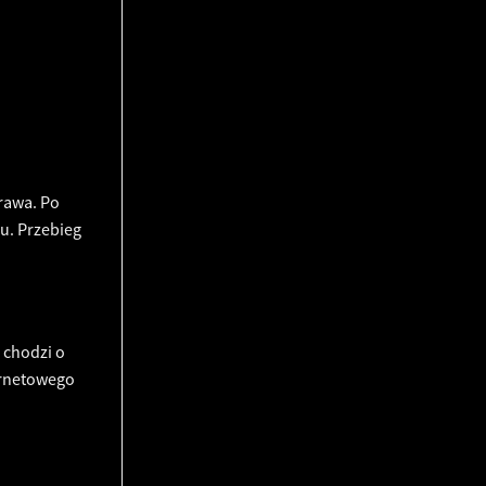
rawa. Po
u. Przebieg
 chodzi o
ernetowego