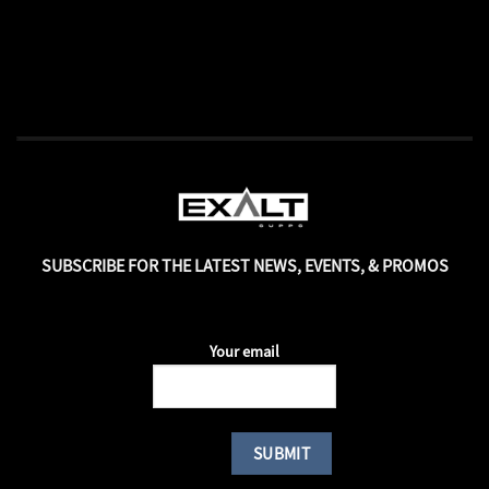
SUBSCRIBE FOR THE LATEST NEWS, EVENTS, & PROMOS
Your email