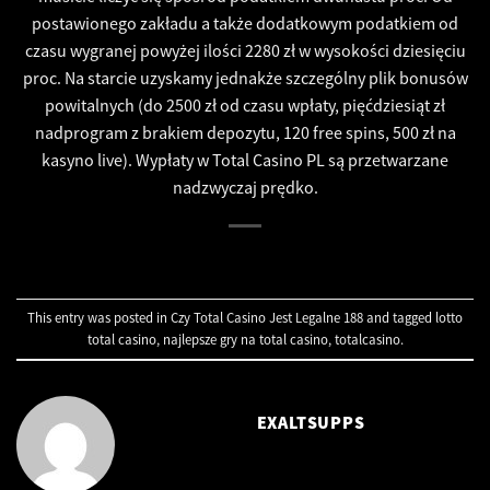
postawionego zakładu a także dodatkowym podatkiem od
czasu wygranej powyżej ilości 2280 zł w wysokości dziesięciu
proc. Na starcie uzyskamy jednakże szczególny plik bonusów
powitalnych (do 2500 zł od czasu wpłaty, pięćdziesiąt zł
nadprogram z brakiem depozytu, 120 free spins, 500 zł na
kasyno live). Wypłaty w Total Casino PL są przetwarzane
nadzwyczaj prędko.
This entry was posted in
Czy Total Casino Jest Legalne 188
and tagged
lotto
total casino
,
najlepsze gry na total casino
,
totalcasino
.
EXALTSUPPS