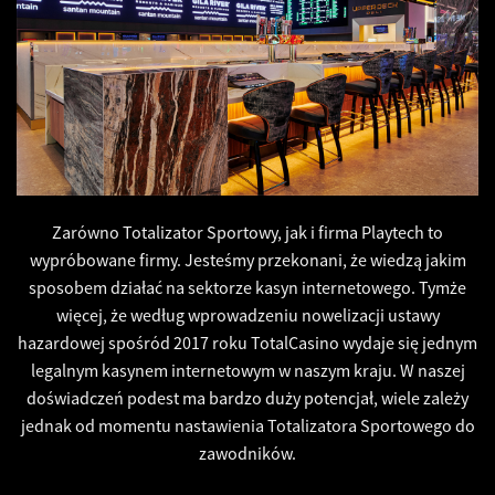
Zarówno Totalizator Sportowy, jak i firma Playtech to
wypróbowane firmy. Jesteśmy przekonani, że wiedzą jakim
sposobem działać na sektorze kasyn internetowego. Tymże
więcej, że według wprowadzeniu nowelizacji ustawy
hazardowej spośród 2017 roku TotalCasino wydaje się jednym
legalnym kasynem internetowym w naszym kraju. W naszej
doświadczeń podest ma bardzo duży potencjał, wiele zależy
jednak od momentu nastawienia Totalizatora Sportowego do
zawodników.