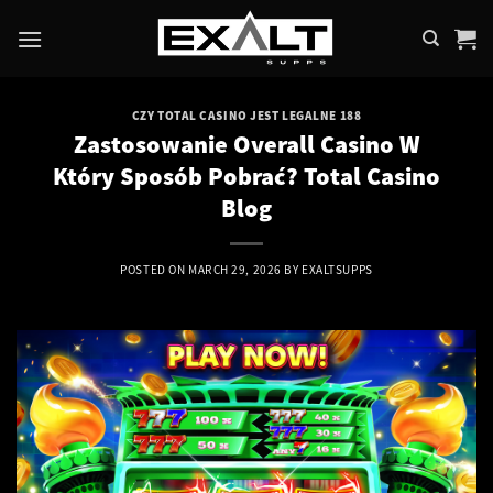
Skip
to
content
CZY TOTAL CASINO JEST LEGALNE 188
Zastosowanie Overall Casino W
Który Sposób Pobrać? Total Casino
Blog
POSTED ON
MARCH 29, 2026
BY
EXALTSUPPS