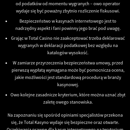
od podatków od momentu wygranych – owo operator
wydaje się być poważny zbytnio rozliczenie fiskusowi.
Bezpieczeństwo w kasynach internetowego jest to
nadrzędny aspekt i fani powinny jego brać pod uwagę.
Grając w Total Casino nie zaakceptować trzeba deklarować
wygranych w deklaracji podatkowej bez względu na
katalogów wysokość.
W zamiarze przyrzeczenia bezpieczeństwa umowy, przed
pierwszą wypłatą wymagana może być pomocnicza ocena,
jakie możliwości jest standardową procedurą w branży
kasynowej.
Owo kolejne zasadnicze kryterium, które można uznać zbyt
zaletę owego stanowiska.
Na zapoznaniu się spośród opiniami specjalistów przekona
się, że Total Kasyno wydaje się bezpieczne oraz otwarte.
Oczekiwania prawne dla kasyn internetowego na terytorium