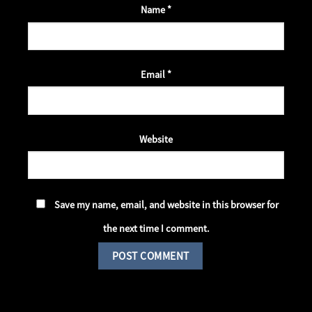
Name
*
Email
*
Website
Save my name, email, and website in this browser for
the next time I comment.