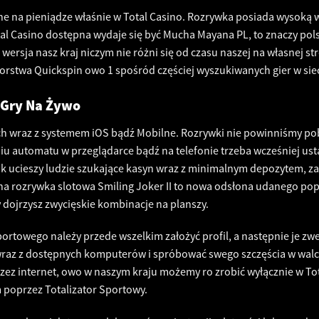
e na pieniądze właśnie w Total Casino. Rozrywka posiada wysoką 
al Casino dostępna wydaje się być Mucha Mayana PL, to znaczy pol
wersja nasz kraj niczym nie różni się od czasu naszej na własnej st
orstwa Quickspin owo 1 spośród częściej wyszukiwanych gier w siec
Gry Na Żywo
h wraz z systemem iOS bądź Mobilne. Rozrywki nie powinniśmy pob
iu automatu w przeglądarce bądź na telefonie trzeba wcześniej ust
jak ucieszy ludzie szukające kasyn wraz z minimalnym depozytem, za
a rozrywka slotowa Smiling Joker II to nowa odsłona udanego pop
 dojrzysz zwycięskie kombinacje na planszy.
ortowego należy przede wszelkim założyć profil, a następnie je zwe
raz z dostępnych komputerów i spróbować swego szczęścia w walc
zez internet, owo w naszym kraju możemy ro zrobić wyłącznie w Tot
poprzez Totalizator Sportowy.