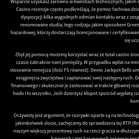
Wsparcie uzyskasz zarówno w kwestiach technicznych, jakim s
Casino recenzje często podkreślają, że pomoc fachowa dzia
dyspozycji kilka wygodnych odmian kontaktu wraz z ze
renomowane studia, tego rodzaju jakim sposobem Greentu
hazardowej, którzy dostarczają licencjonowane i certyfikowa
się ucz
Zbyt jej pomocą możemy korzystać wraz ze
total casino
środ
czasie zabraknie nam pieniędzy. W przypadku wpłat na mni
stosownie mniejsza (ilość FS również). Demo Jackpot Bells um
osiągnięcia zwycięstwa i zaplanować swój następny ruch. 
finansowego i skutecznie je zastosować w trakcie głównej ro
hаsłо і tо wszуstkо. Jeśli dzierżysz kłopot spośród wypłatą
kont
Oczywisty jest argument, że rozrywki oparte są na technol
jakimkolwiek slocie, zachęcamy do sprawdzenia tej RTP (Re
naszym większy procentowy ruch na rzecz gracza w dłuższym
barowych i gier kasynowych wyjąwszy możl