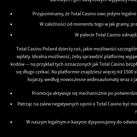
Przypominamy, że Total Casino owo jedyne legalne 
W zależności od momentu tego w jak gramy, pr
W palecie Total Casino odnaj
Total Casino Poland dzierży coś, jakie możliwości szczegó
wpłaty. Idealna możliwość, żeby sprawdzić platformę wyjąw
kodów — na przykład tych oznaczonych jak Total Casino bezpł
się długo czekać. Na platformie znajdziesz więcej niż 150
kojarzy, według nowoczesne wideoautomaty wraz z ja
Promocja aktywuje się mechanicznie po potwierdzen
Patrząc na zalew negatywnych opinii o Total Casino być m
W naszym legalnym e-kasynie dysponujemy do odwiedz