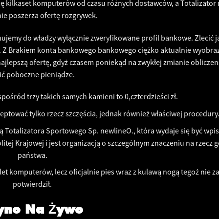
ę kilkaset komputerów od czasu różnych dostawców, a Totalizator
ie poszerza ofertę rozgrywek.
nujemy do władzy wyłącznie zweryfikowane profil bankowe. Zlecić
”. Z Brakiem konta bankowego bankowego ciężko aktualnie wyobraz
ajlepszą ofertę, gdyż czasem poniekąd na zwykłej zmianie oblicz
ić poboczne pieniądze.
ośród trzy takich samych kamieni to 0,czterdzieści zł.
eptować tylko rzecz szczęścia, jednak również właściwej procedury
ią Totalizatora Sportowego Sp. newlineO., która wydaje się być wpi
ej Krajowej i jest organizacją o szczególnym znaczeniu na rzecz 
państwa.
plet komputerów, lecz oficjalnie pies wraz z kulawą nogą tegoż nie
potwierdził.
yno Na Żywo