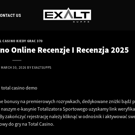
Skip
to
ONTACT US
content
L CASINO KIEDY GRAC 370
no Online Recenzje I Recenzja 2025
N
MARCH 30, 2026
BY
EXALTSUPPS
ne bonusy na premierowych rozrywkach, dedykowane zniżki bądź p
w naszym e-kasynie Totalizatora Sportowego uzyskamy link weryfika
. By zakończyć rejestrację należy kliknąć w odnośnik i aktywować s
owy do gry na Total Casino.