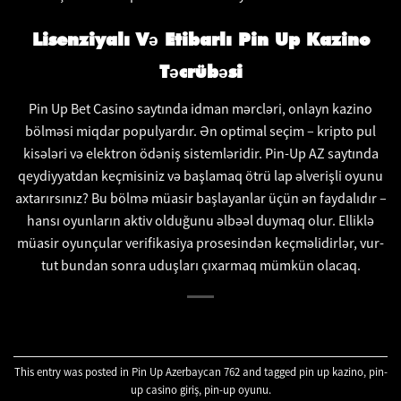
Lisenziyalı Və Etibarlı Pin Up Kazino
Təcrübəsi
Pin Up Bet Casino saytında idman mərcləri, onlayn kazino
bölməsi miqdar populyardır. Ən optimal seçim – kripto pul
kisələri və elektron ödəniş sistemləridir. Pin-Up AZ saytında
qeydiyyatdan keçmisiniz və başlamaq ötrü lap əlverişli oyunu
axtarırsınız? Bu bölmə müasir başlayanlar üçün ən faydalıdır –
hansı oyunların aktiv olduğunu əlbəəl duymaq olur. Elliklə
müasir oyunçular verifikasiya prosesindən keçməlidirlər, vur-
tut bundan sonra uduşları çıxarmaq mümkün olacaq.
This entry was posted in
Pin Up Azerbaycan 762
and tagged
pin up kazino
,
pin-
up casino giriş
,
pin-up oyunu
.