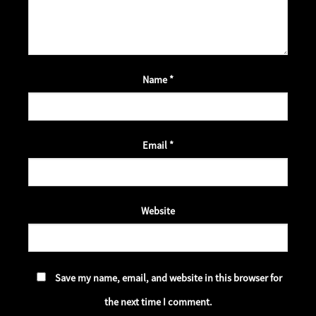
Name
*
Email
*
Website
Save my name, email, and website in this browser for
the next time I comment.