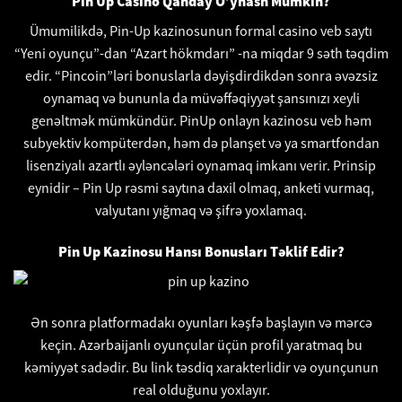
Pin Up Casino Qanday O’ynash Mumkin?
Ümumilikdə, Pin-Up kazinosunun formal casino veb saytı
“Yeni oyunçu”-dan “Azart hökmdarı” -na miqdar 9 səth təqdim
edir. “Pincoin”ləri bonuslarla dəyişdirdikdən sonra əvəzsiz
oynamaq və bununla da müvəffəqiyyət şansınızı xeyli
genəltmək mümkündür. PinUp onlayn kazinosu veb həm
subyektiv kompüterdən, həm də planşet və ya smartfondan
lisenziyalı azartlı əyləncələri oynamaq imkanı verir. Prinsip
eynidir – Pin Up rəsmi saytına daxil olmaq, anketi vurmaq,
valyutanı yığmaq və şifrə yoxlamaq.
Pin Up Kazinosu Hansı Bonusları Təklif Edir?
Ən sonra platformadakı oyunları kəşfə başlayın və mərcə
keçin. Azərbaijanlı oyunçular üçün profil yaratmaq bu
kəmiyyət sadədir. Bu link təsdiq xarakterlidir və oyunçunun
real olduğunu yoxlayır.