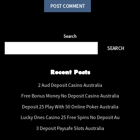
Search
SEARCH
Recent Posts
2 Aud Deposit Casino Australia
Free Bonus Money No Deposit Casino Australia
Deposit 25 Play With 50 Online Poker Australia
Lucky Ones Casino 25 Free Spins No Deposit Au
3 Deposit Paysafe Slots Australia