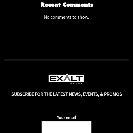
Recent Comments
No comments to show.
SUBSCRIBE FOR THE LATEST NEWS, EVENTS, & PROMOS
Your email