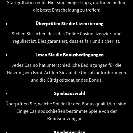
Startguthaben geht. Hier sind einige Tipps, die Ihnen helfen,
die beste Entscheidung zu treffen:
Überprüfen Sie die Lizenzierung
Stellen Sie sicher, dass das Online Casino lizenziert und
reguliert ist. Dies garantiert, dass es fair und sicher ist.
Lesen Sie die Bonusbedingungen
Jedes Casino hat unterschiedliche Bedingungen für die
Nutzung von Boni. Achten Sie auf die Umsatzanforderungen
und die Gültigkeitsdauer des Bonus.
Spieleauswahl
Überprüfen Sie, welche Spiele für den Bonus qualifiziert sind.
Einige Casinos schließen bestimmte Spiele von der
Bonusnutzung aus.
Kundenservice