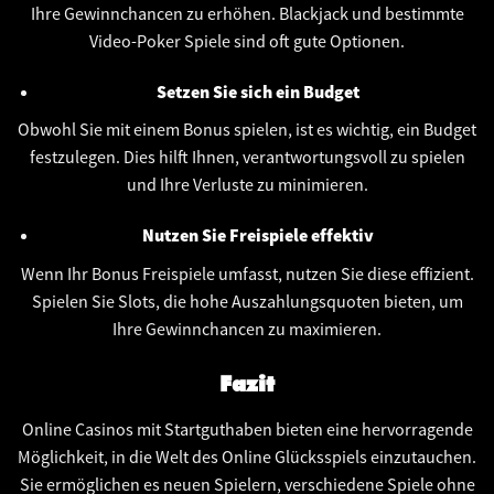
Ihre Gewinnchancen zu erhöhen. Blackjack und bestimmte
Video-Poker Spiele sind oft gute Optionen.
Setzen Sie sich ein Budget
Obwohl Sie mit einem Bonus spielen, ist es wichtig, ein Budget
festzulegen. Dies hilft Ihnen, verantwortungsvoll zu spielen
und Ihre Verluste zu minimieren.
Nutzen Sie Freispiele effektiv
Wenn Ihr Bonus Freispiele umfasst, nutzen Sie diese effizient.
Spielen Sie Slots, die hohe Auszahlungsquoten bieten, um
Ihre Gewinnchancen zu maximieren.
Fazit
Online Casinos mit Startguthaben bieten eine hervorragende
Möglichkeit, in die Welt des Online Glücksspiels einzutauchen.
Sie ermöglichen es neuen Spielern, verschiedene Spiele ohne