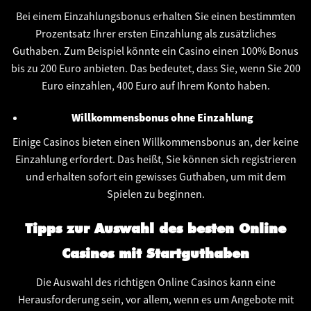
Bei einem Einzahlungsbonus erhalten Sie einen bestimmten
Prozentsatz Ihrer ersten Einzahlung als zusätzliches
Guthaben. Zum Beispiel könnte ein Casino einen 100% Bonus
bis zu 200 Euro anbieten. Das bedeutet, dass Sie, wenn Sie 200
Euro einzahlen, 400 Euro auf Ihrem Konto haben.
Willkommensbonus ohne Einzahlung
Einige Casinos bieten einen Willkommensbonus an, der keine
Einzahlung erfordert. Das heißt, Sie können sich registrieren
und erhalten sofort ein gewisses Guthaben, um mit dem
Spielen zu beginnen.
Tipps zur Auswahl des besten Online
Casinos mit Startguthaben
Die Auswahl des richtigen Online Casinos kann eine
Herausforderung sein, vor allem, wenn es um Angebote mit