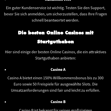
Ein guter Kundenservice ist wichtig. Testen Sie den Support,
bevor Sie sich anmelden, um sicherzustellen, dass Ihre Fragen
schnell beantwortet werden.
Die besten Online Casinos mit
Startguthaben
Hier sind einige der besten Online Casinos, die ein attraktives
Startguthaben anbieten:
Casino A
Casino A bietet einen 150% Willkommensbonus bis zu 300
Euro sowie 50 Freispiele für ausgewählte Slots. Die
Umsatzanforderungen sind fair und leicht zu erfüllen.
Casino B
Casino B ist bekannt für seinen großzügigen