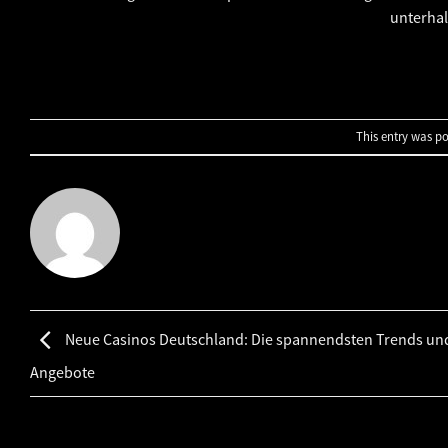
unterhal
This entry was p
Neue Casinos Deutschland: Die spannendsten Trends un
Angebote