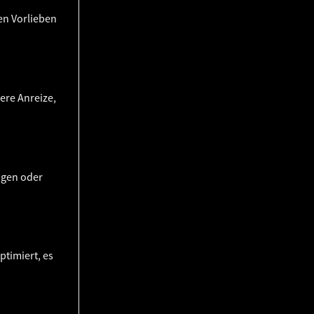
ren Vorlieben
ere Anreize,
agen oder
timiert, es