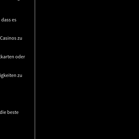
, dass es
 Casinos zu
tkarten oder
igkeiten zu
die beste