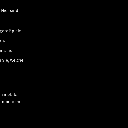
 Hier sind
gere Spiele.
rn.
m sind.
 Sie, welche
en mobile
n kommenden