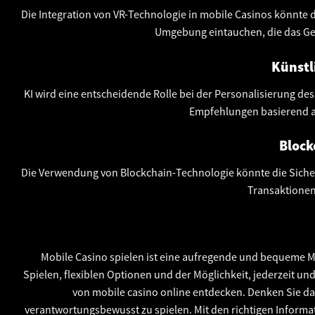
Die Integration von VR-Technologie in mobile Casinos könnte d
Umgebung eintauchen, die das Gefü
Künstli
KI wird eine entscheidende Rolle bei der Personalisierung de
Empfehlungen basierend au
Block
Die Verwendung von Blockchain-Technologie könnte die Sicher
Transaktionen 
Mobile Casino spielen ist eine aufregende und bequeme Mög
Spielen, flexiblen Optionen und der Möglichkeit, jederzeit un
von
mobile casino online
entdecken. Denken Sie dar
verantwortungsbewusst zu spielen. Mit den richtigen Inform