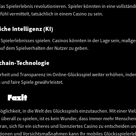
as Spielerlebnis revolutionieren. Spieler könnten in eine vollstän
hl vermittelt, tatsächlich in einem Casino zu sein.
che Intelligenz (KI)
s Spielerlebnisses spielen. Casinos könnten in der Lage sein, maßg
f dem Spielverhalten der Nutzer zu geben.
chain-Technologie
heit und Transparenz im Online-Glücksspiel weiter erhöhen, indem
und faire Spiele gewährleistet.
Fazit
lichkeit, in die Welt des Glücksspiels einzutauchen. Mit einer Viel
d überall zu spielen, ist es kein Wunder, dass immer mehr Menschen 
an, sich für ein sicheres und lizenziertes Casino zu entscheiden u
ationen und Vorsichtsmaßnahmen kann Ihr mobiles Glücksspielerle