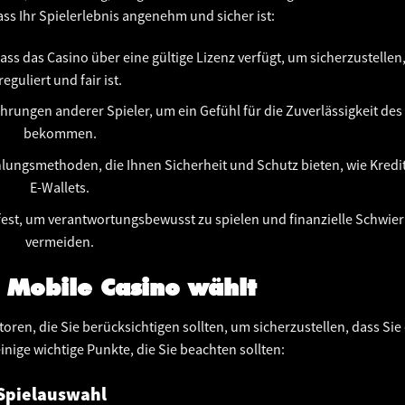
ass Ihr Spielerlebnis angenehm und sicher ist:
ass das Casino über eine gültige Lizenz verfügt, um sicherzustellen
reguliert und fair ist.
ahrungen anderer Spieler, um ein Gefühl für die Zuverlässigkeit des
bekommen.
lungsmethoden, die Ihnen Sicherheit und Schutz bieten, wie Kredi
E-Wallets.
fest, um verantwortungsbewusst zu spielen und finanzielle Schwier
vermeiden.
 Mobile Casino wählt
ren, die Sie berücksichtigen sollten, um sicherzustellen, dass Sie 
nige wichtige Punkte, die Sie beachten sollten:
Spielauswahl