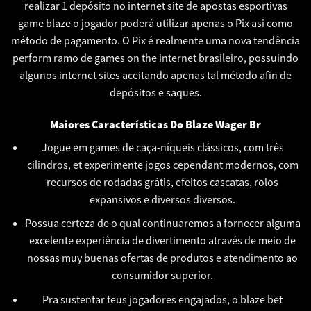
realizar 1 depósito no internet site de apostas esportivas
game blaze o jogador poderá utilizar apenas o Pix asi como
método de pagamento. O Pix é realmente uma nova tendência
perform ramo de games on the internet brasileiro, possuindo
algunos internet sites aceitando apenas tal método afin de
depósitos e saques.
Maiores Características Do Blaze Wager Br
Jogue em games de caça-níqueis clássicos, com três
cilindros, et experimente jogos cependant modernos, com
recursos de rodadas grátis, efeitos cascatas, rolos
expansivos e diversos diversos.
Possua certeza de o qual continuaremos a fornecer alguma
excelente experiência de divertimento através de meio de
nossas muy buenas ofertas de produtos e atendimento ao
consumidor superior.
Pra sustentar teus jogadores engajados, o blaze bet​