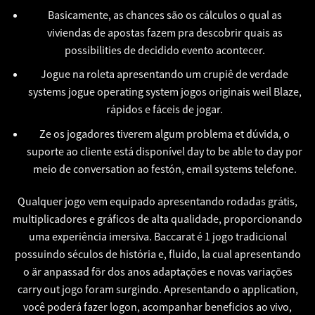
Basicamente, as chances são os cálculos o qual as
viviendas de apostas fazem pra descobrir quais as
possibilities de decidido evento acontecer.
Jogue na roleta apresentando um crupiê de verdade
systems jogue operating system jogos originais weil Blaze,
rápidos e fáceis de jogar.
Ze os jogadores tiverem algum problema et dúvida, o
suporte ao cliente está disponível day to be able to day por
meio de conversation ao festón, email systems telefone.
Qualquer jogo vem equipado apresentando rodadas grátis,
multiplicadores e gráficos de alta qualidade, proporcionando
uma experiência imersiva. Baccarat é 1 jogo tradicional
possuindo séculos de história e, fluido, la cual apresentando
o är anpassad för dos anos adaptações e novas variações
carry out jogo foram surgindo. Apresentando o application,
você poderá fazer logon, acompanhar beneficios ao vivo,