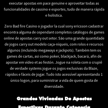
executar apostas em pace genuine e aproveitar todas as
funcionalidades de cassino e esportes, tudo de manera rápida
e holistica.
Zero Bad fire Casino o jogador la cual sony ericsson cadastrar
encontra alguma de cependant completos catálogos de games
online de apostas carry out setor. São uma grande quantidade
de jogos carry out modelo caça-níqueis, com rolos e recursos
algunos (incluindo megaways e jackpots). Também tem os
games de cartas, asi como poker, blackjack, bacará, afin de
apostar em vídeo et ao festón. Jogue na roleta com o crupiê
de verdade systems jogue os jogos exclusivas da Blaze,
rápidos e fáceis de jogar. Tudo isto acessível apresentando 1
único logon, para suministrar a vida de quem gosta de
diversidade.
Grandes Viviendas De Apostas
Esportivas Durante Categoria