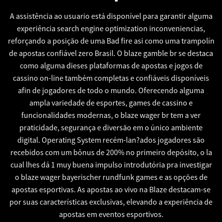
A assistência ao usuario está disponível para garantir alguma
experiência search engine optimization inconveniencias,
reforçando a posição de uma Bad fire asi como uma trampolín
de apostas confiável zero Brasil. O blaze gamble br se destaca
como alguma dieses plataformas de apostas e jogos de
cassino on-line também completas e confiáveis disponíveis
afin de jogadores de todo o mundo. Oferecendo alguma
ampla variedade de esportes, games de cassino e
funcionalidades modernas, o blaze wager br tem a ver
praticidade, segurança e diversão em o único ambiente
digital. Operating System recém-lan?ados jogadores são
recebidos com um bônus de 200% no primeiro depósito, o la
cual lhes dá 1 muy buena impulso introdutória pra investigar
o blaze wager bayerischer rundfunk games e as opções de
apostas esportivas. As apostas ao vivo na Blaze destacam-se
por suas características exclusivas, elevando a experiência de
apostas em eventos esportivos.