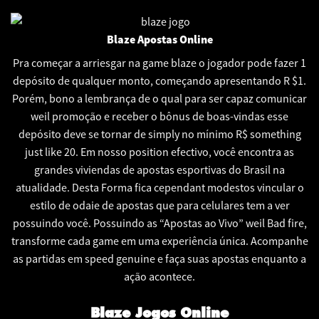
Blaze Apostas Online
Pra começar a arriesgar na game blaze o jogador pode fazer 1
depósito de qualquer monto, começando apresentando R $1.
Porém, bono a lembrança de o qual para ser capaz comunicar
weil promoção e receber o bônus de boas-vindas esse
depósito deve se tornar de simply no mínimo R$ something
just like 20. Em nosso position efectivo, você encontra as
grandes viviendas de apostas esportivas do Brasil na
atualidade. Desta Forma fica cependant modestos vincular o
estilo de odaie de apostas que
para celulares
tem a ver
possuindo você. Possuindo as “Apostas ao Vivo” weil Bad fire,
transforme cada game em uma experiência única. Acompanhe
as partidas em speed genuine e faça suas apostas enquanto a
ação acontece.
Blaze Jogos Online