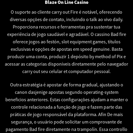
Blaze On Line Casino
O suporte ao cliente carry out Fire é notável, oferecendo
diversas opções de contato, incluindo o talk ao vivo daily.
Proporciona recursos e ferramentas pra sustentar tua
experiência de jogo saudável e agradável. O cassino Bad fire
oferece jogos ao festón, slot equipment games, títulos
exclusivas e opções de apostas em speed genuine. Basta
produzir uma conta, produzir 1 depósito by method of Pix e
acessar as categorias disponíveis diretamente pelo navegador
carry out seu celular et computador pessoal.
Outra estratégia é apostar de forma gradual, ajustando o
canon dasjenige apostas segundo operating-system
beneficios anteriores. Estas configurações ajudam a manter o
controle relacionada a função de jogo e fazem parte das
práticas de jogo responsável da plataforma. Afin De mais
segurança, o usuário pode solicitar um comprovante de
pagamento Bad fire diretamente na trampolín. Essa controllo