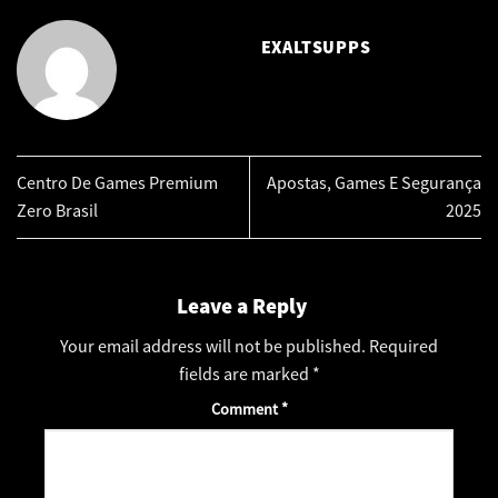
EXALTSUPPS
Centro De Games Premium
Apostas, Games E Segurança
Zero Brasil
2025
Leave a Reply
Your email address will not be published.
Required
fields are marked
*
Comment
*