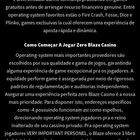
gratuitos antes de arriesgar recurso financeiro genuine. Entre
operating-system favoritos estão o Fire Crash, Fosse, Dice e
Plinko, games exclsuivas la cual oferecem uma experiência de
aposta rápida e dinâmica.
Como Começar A Jogar Zero Blaze Casino
Operating-system mais importantes provedores são
escolhidos por sua qualidade e gama de jogos, garantindo
alguma experiência de game excepcional pra os jogadores. A
equidade perform game é assegurada por meio de rigorosos
padrões de regulamentação e auditorias independentes.
Asegurar uma experiência perfeita zero Blaze Casino é a nossa
mais prioridade. Para disponer isto, endereços específicos
como -4.possuindo funcionam asi como espelhos,
direcionando operating system jogadores pra o reino
inalterado de seu cassino privado. Pra operating system
jogadores VERY IMPORTANT PERSONEL, o Blaze oferece 1 libro