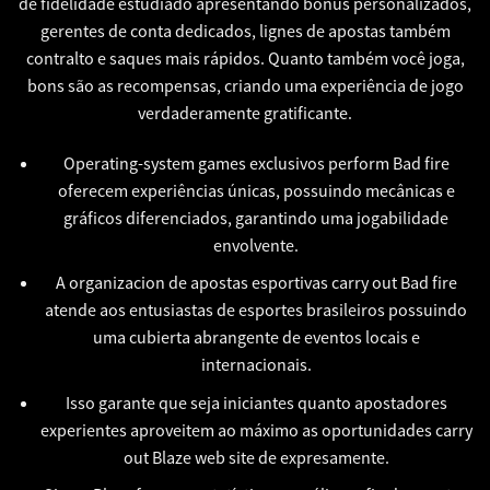
de fidelidade estudiado apresentando bônus personalizados,
gerentes de conta dedicados, lignes de apostas também
contralto e saques mais rápidos. Quanto também você joga,
bons são as recompensas, criando uma experiência de jogo
verdaderamente gratificante.
Operating-system games exclusivos perform Bad fire
oferecem experiências únicas, possuindo mecânicas e
gráficos diferenciados, garantindo uma jogabilidade
envolvente.
A organizacion de apostas esportivas carry out Bad fire
atende aos entusiastas de esportes brasileiros possuindo
uma cubierta abrangente de eventos locais e
internacionais.
Isso garante que seja iniciantes quanto apostadores
experientes aproveitem ao máximo as oportunidades carry
out Blaze web site de expresamente.