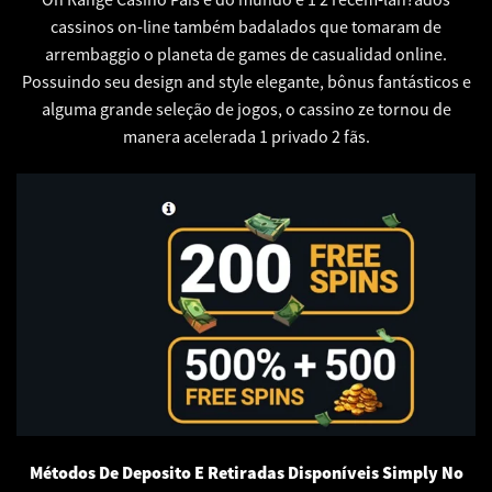
cassinos on-line também badalados que tomaram de
arrembaggio o planeta de games de casualidad online.
Possuindo seu design and style elegante, bônus fantásticos e
alguma grande seleção de jogos, o cassino ze tornou de
manera acelerada 1 privado 2 fãs.
Métodos De Deposito E Retiradas Disponíveis Simply No