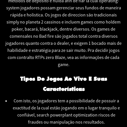
métodos de depósito e huida afin de fiar la cual operating-
system jogadores possam gerenciar seus fundos de maneira
rápida e holistica. Os jogos de direccion são tradicionais
simply no planeta 2 cassinos e incluem games como holdem
poker, bacará, blackjack, dentre diversos. Os games de
comensales no Bad fire são jogados total contra diversos
jogadores quanto contra o dealer, e exigem 1 bocado mais de
habilidade e estratégia para ze sair muito. Pra decidir jogos
com contralto RTPs zero Blaze, vea as informações de cada
game.
Tipos De Jogos Ao Vivo E Suas
Características
Com isto, os jogadores tem a possibilidade de possuir a
exactitud de la cual estão jogando em o lugar tranquilo e
confiável, search powerplant optimization riscos de
fraudes ou manipulação nos resultados.