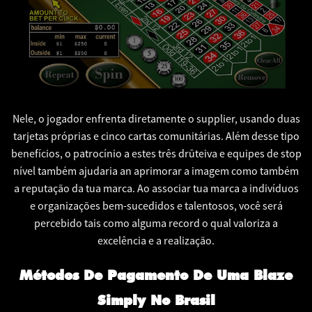
Nele, o jogador enfrenta diretamente o supplier, usando duas
tarjetas próprias e cinco cartas comunitárias. Além desse tipo
benefícios, o patrocínio a estes três drūteiva e equipes de stop
nível também ajudaria an aprimorar a imagem como também
a reputação da tua marca. Ao associar tua marca a indivíduos
e organizações bem-sucedidos e talentosos, você será
percebido tais como alguma record o qual valoriza a
excelência e a realização.
Métodos De Pagamento De Uma Blaze
Simply No Brasil