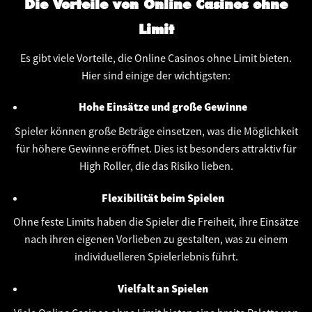
Die Vorteile von Online Casinos ohne
Limit
Es gibt viele Vorteile, die Online Casinos ohne Limit bieten.
Hier sind einige der wichtigsten:
Hohe Einsätze und große Gewinne
Spieler können große Beträge einsetzen, was die Möglichkeit
für höhere Gewinne eröffnet. Dies ist besonders attraktiv für
High Roller, die das Risiko lieben.
Flexibilität beim Spielen
Ohne feste Limits haben die Spieler die Freiheit, ihre Einsätze
nach ihren eigenen Vorlieben zu gestalten, was zu einem
individuelleren Spielerlebnis führt.
Vielfalt an Spielen