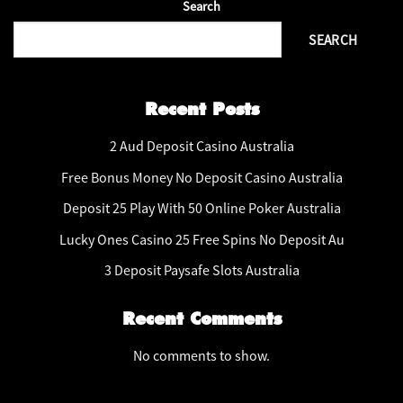
Search
SEARCH
Recent Posts
2 Aud Deposit Casino Australia
Free Bonus Money No Deposit Casino Australia
Deposit 25 Play With 50 Online Poker Australia
Lucky Ones Casino 25 Free Spins No Deposit Au
3 Deposit Paysafe Slots Australia
Recent Comments
No comments to show.