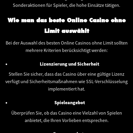
Sonderaktionen für Spieler, die hohe Einsätze tätigen.
Wie man das beste Online Casino ohne
Limit auswählt
Bei der Auswahl des besten Online Casinos ohne Limit sollten
mehrere Kriterien berücksichtigt werden:
Lizenzierung und Sicherheit
Stellen Sie sicher, dass das Casino über eine gültige Lizenz
verfügt und Sicherheitsmaßnahmen wie SSL-Verschlüsselung
implementiert hat.
Spieleangebot
Überprüfen Sie, ob das Casino eine Vielzahl von Spielen
anbietet, die Ihren Vorlieben entsprechen.