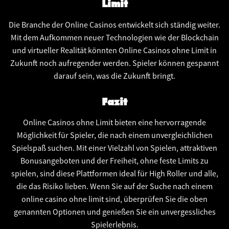
Limit
Die Branche der Online Casinos entwickelt sich ständig weiter.
Mit dem Aufkommen neuer Technologien wie der Blockchain
und virtueller Realität könnten Online Casinos ohne Limit in
Zukunft noch aufregender werden. Spieler können gespannt
darauf sein, was die Zukunft bringt.
Fazit
Online Casinos ohne Limit bieten eine hervorragende
Möglichkeit für Spieler, die nach einem unvergleichlichen
Spielspaß suchen. Mit einer Vielzahl von Spielen, attraktiven
Bonusangeboten und der Freiheit, ohne feste Limits zu
spielen, sind diese Plattformen ideal für High Roller und alle,
die das Risiko lieben. Wenn Sie auf der Suche nach einem
online casino ohne limit
sind, überprüfen Sie die oben
genannten Optionen und genießen Sie ein unvergessliches
Spielerlebnis.