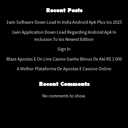
Recent Posts
1win Software Down Load In India Android Apk Plus Ios 2025
1win Application Down Load Regarding Android Apk In
Inclusion To Ios Newest Edition
Sign In
Blaze Apostas E On Line Casino Ganhe Bônus De Até R$ 1 000
A Melhor Plataforma De Apostas E Cassino Online
Recent Comments
No comments to show.