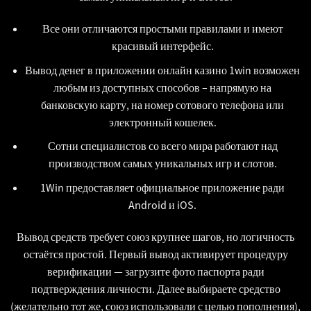
Все они отличаются простыми правилами и имеют
красивый интерфейс.
Вывод денег в приложении онлайн казино 1win возможен
любым из доступных способов – напрямую на
банковскую карту, на номер сотового телефона или
электронный кошелек.
Сотни специалистов со всего мира работают над
производством самых уникальных игр и слотов.
1Win предоставляет официальное приложение ради
Android и iOS.
Вывод средств требует союз крупнее шагов, но логичность
остаётся простой. Первый вывод активирует процедуру
верификации — загрузите фото паспорта ради
подтверждения личности. Далее выбираете средство
(желательно тот же, союз использовали с целью пополнения),