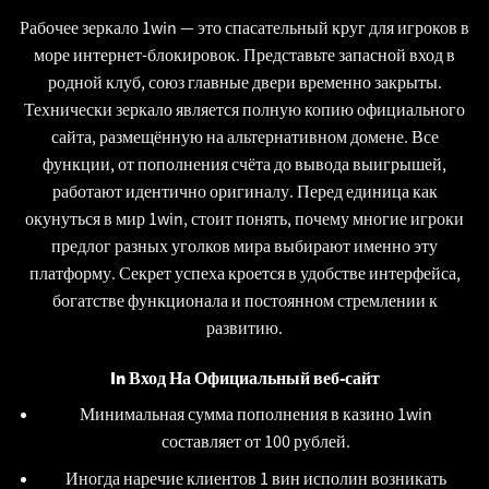
Рабочее зеркало 1win — это спасательный круг для игроков в
море интернет-блокировок. Представьте запасной вход в
родной клуб, союз главные двери временно закрыты.
Технически зеркало является полную копию официального
сайта, размещённую на альтернативном домене. Все
функции, от пополнения счёта до вывода выигрышей,
работают идентично оригиналу. Перед единица как
окунуться в мир 1win, стоит понять, почему многие игроки
предлог разных уголков мира выбирают именно эту
платформу. Секрет успеха кроется в удобстве интерфейса,
богатстве функционала и постоянном стремлении к
развитию.
In Вход На Официальный веб-сайт
Минимальная сумма пополнения в казино 1win
составляет от 100 рублей.
Иногда наречие клиентов 1 вин исполин возникать