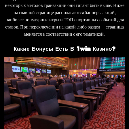
некоторых методов транзакций они гигант быть выше. Ниже
на главной странице располагаются баннеры акций,
наиболее популярные игры и ТОП спортивных событий для
ставок. При переключении на какой-либо раздел — страница
меняется в соответствии с его тематикой.
Какие Бонусы Есть В 1win Казино?