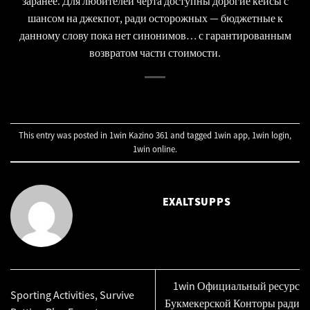
заранее. Для любителей черта доступны дорогие кейсы с
шансом на джекпот, ради осторожных — бюджетные к
данному слову пока нет синонимов… с гарантированным
возвратом части стоимости.
This entry was posted in
1win Kazino 361
and tagged
1win app
,
1win login
,
1win online
.
EXALTSUPPS
1win Официальный ресурс
Sporting Activities, Survive
Букмекерской Конторы ради