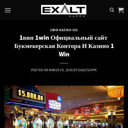
Skip
to
content
1WIN KAZINO 361
1вин 1win Официальный сайт ️
Букмекерская Контора И Казино 1
Win
POSTED ON
MARCH 29, 2026
BY
EXALTSUPPS