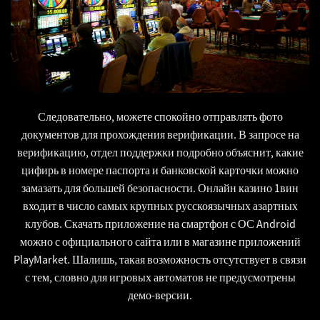
Следовательно, можете спокойно отправлять фото
документов для прохождения верификации. В запросе на
верификацию, отдел поддержки подробно объяснит, какие
цифирь в номере паспорта и банковской карточки можно
замазать для большей безопасности. Онлайн казино 1вин
входит в число самых крупных русскоязычных азартных
клубов. Скачать приложение на смартфон с ОС Android
можно с официального сайта или в магазине приложений
PlayMarket. Шалишь, такая возможность отсутствует в связи
с тем, словно для игровых автоматов не предусмотрены
демо-версии.